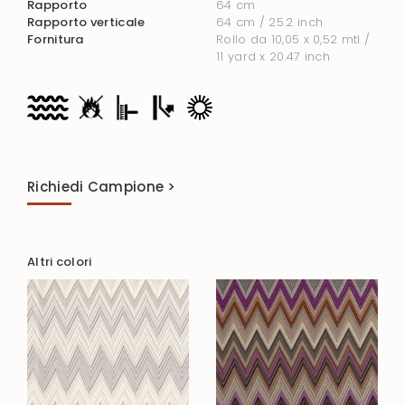
Rapporto
64 cm
Rapporto verticale
64 cm / 25.2 inch
Fornitura
Rollo da 10,05 x 0,52 mtl /
11 yard x 20.47 inch
Richiedi Campione >
Altri colori