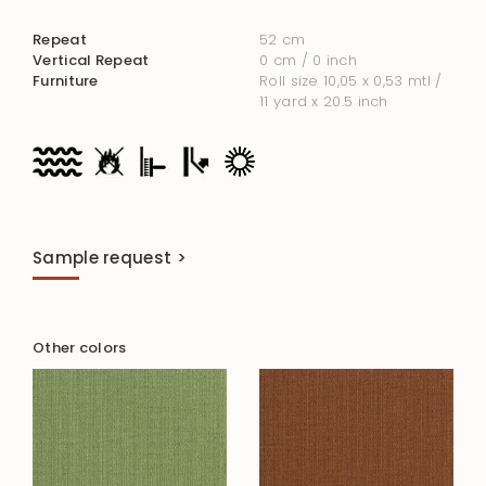
Repeat
52 cm
Vertical Repeat
0 cm / 0 inch
Furniture
Roll size 10,05 x 0,53 mtl /
11 yard x 20.5 inch
Sample request >
Other colors