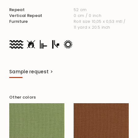
Repeat
52 cm
Vertical Repeat
0 cm / 0 inch
Furniture
Roll size 10,05 x 0,53 mtl /
11 yard x 20.5 inch
Sample request >
Other colors