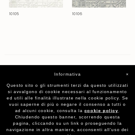
10105
10106
Informativa
×
Questo sito o gli strumenti terzi da questo utilizzati
si avvalgono di cookie necessari al funzionamento
ed utili alle finalità illustrate nella cookie policy. Se
vuoi saperne di più o negare il consenso a tutti o
ad alcuni cookie, consulta la
cookie policy
.
Chiudendo questo banner, scorrendo questa
Partita I.V.A. - cod.fisc. 01212070153
-
Cookie
pagina, cliccando su un link o proseguendo la
Policy
navigazione in altra maniera, acconsenti all’uso dei