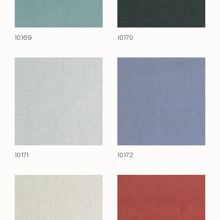
10169
10170
10171
10172