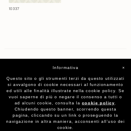
10337
Informativa
×
Questo sito o gli strumenti terzi da questo utilizzati
si avvalgono di cookie necessari al funzionamento
ed utili alle finalità illustrate nella cookie policy. Se
vuoi saperne di più o negare il consenso a tutti o
ad alcuni cookie, consulta la
cookie policy
.
Chiudendo questo banner, scorrendo questa
Partita I.V.A. - cod.fisc. 01212070153
-
Cookie
pagina, cliccando su un link o proseguendo la
Policy
navigazione in altra maniera, acconsenti all’uso dei
cookie.