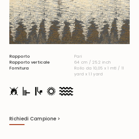
Rapporto
Pari
Rapporto verticale
64 cm / 25.2 inch
Fornitura
Rollo da 10,05 x 1 mtl / 11
yard x 1.1 yard
Richiedi Campione >